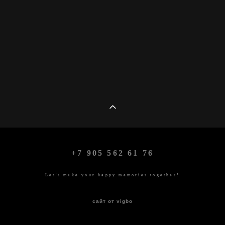
+7 905 562 61 76
L
et's make your happy memories together!
сайт от vigbo